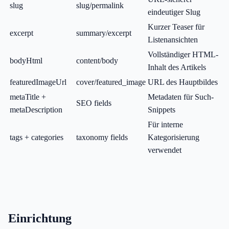
slug
slug/permalink
eindeutiger Slug
Kurzer Teaser für
excerpt
summary/excerpt
Listenansichten
Vollständiger HTML-
bodyHtml
content/body
Inhalt des Artikels
featuredImageUrl
cover/featured_image
URL des Hauptbildes
metaTitle +
Metadaten für Such-
SEO fields
metaDescription
Snippets
Für interne
tags + categories
taxonomy fields
Kategorisierung
verwendet
Einrichtung