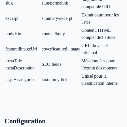
slug
slug/permalink
compatible URL
Extrait court pour les
excerpt
summary/excerpt
listes
Contenu HTML
bodyHtml
content/body
complet de l’article
URL du visuel
featuredImageUrl
cover/featured_image
principal
metaTitle +
Métadonnées pour
SEO fields
metaDescription
l’extrait des moteurs
Utilisé pour la
tags + categories
taxonomy fields
classification interne
Configuration