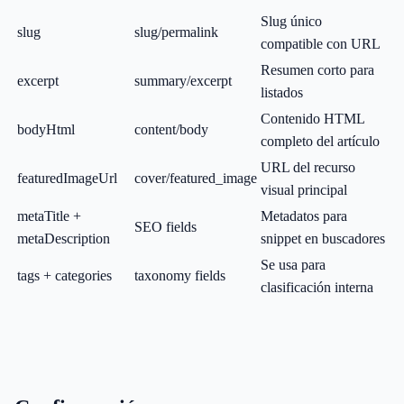
Slug único
slug
slug/permalink
compatible con URL
Resumen corto para
excerpt
summary/excerpt
listados
Contenido HTML
bodyHtml
content/body
completo del artículo
URL del recurso
featuredImageUrl
cover/featured_image
visual principal
metaTitle +
Metadatos para
SEO fields
metaDescription
snippet en buscadores
Se usa para
tags + categories
taxonomy fields
clasificación interna