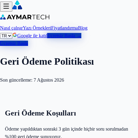
Nasıl çalışır
Yazı Örnekleri
Fiyatlandırma
Blog
Google ile katıl
Ücretsiz Başla →
Ücretsiz Başla
Geri Ödeme Politikası
Son güncelleme:
7 Ağustos 2026
Geri Ödeme Koşulları
Ödeme yapıldıktan sonraki 3 gün içinde hiçbir soru sorulmadan
%100 geri ödeme sunuyoruz.